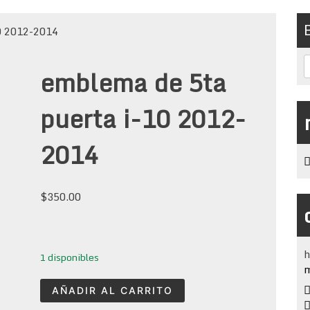
0 2012-2014
emblema de 5ta
puerta i-10 2012-
2014
$
350.00
h
1 disponibles
m
emblema
AÑADIR AL CARRITO
de