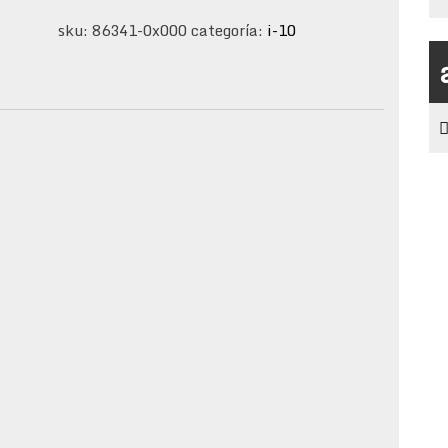
5ta
sku:
86341-0x000
categoría:
i-10
puerta
i-
10
2012-
2014
cantidad