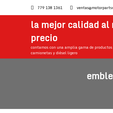
skip
779 138 1361
ventas@motorparts
to
content
la mejor calidad al
precio
contamos con una amplia gama de productos 
camionetas y diésel ligero
emble