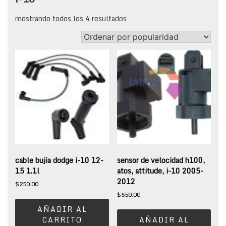
sorted
mostrando todos los 4 resultados
by
popularity
cable bujia dodge i-10 12-
sensor de velocidad h100,
15 1.1l
atos, attitude, i-10 2005-
2012
$
250.00
$
550.00
AÑADIR AL
CARRITO
AÑADIR AL