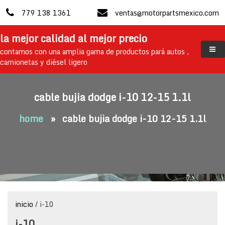
skip
779 138 1361
ventas@motorpartsmexico.com
to
content
la mejor calidad al mejor precio
contamos con una amplia gama de productos pará autos ,
camionetas y diésel ligero
cable bujia dodge i-10 12-15 1.1l
home
»
cable bujia dodge i-10 12-15 1.1l
inicio
/ i-10
i-10