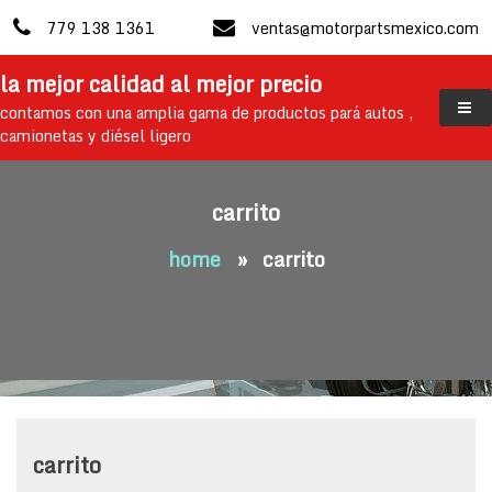
skip
779 138 1361
ventas@motorpartsmexico.com
to
content
la mejor calidad al mejor precio
contamos con una amplia gama de productos pará autos ,
camionetas y diésel ligero
carrito
home
»
carrito
carrito