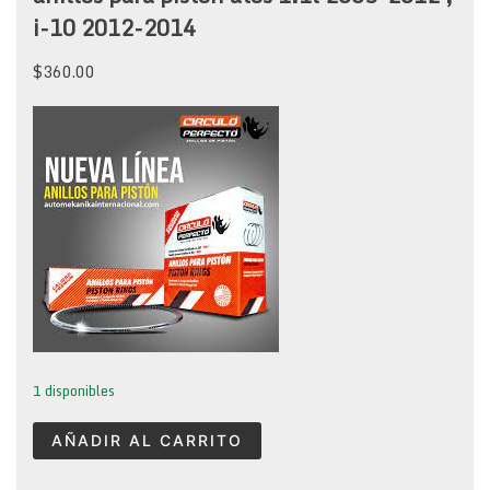
i-10 2012-2014
$
360.00
1 disponibles
anillos
AÑADIR AL CARRITO
para
piston