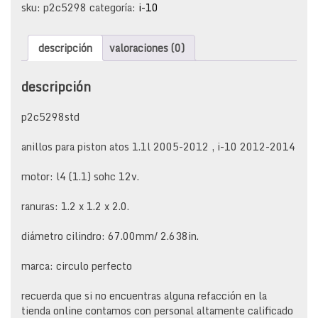
atos
sku:
p2c5298
categoría:
i-10
1.1l
2005-
descripción
valoraciones (0)
2012
,
i-
descripción
10
2012-
p2c5298std
2014
cantidad
anillos para piston atos 1.1l 2005-2012 , i-10 2012-2014
motor: l4 (1.1) sohc 12v.
ranuras: 1.2 x 1.2 x 2.0.
diámetro cilindro: 67.00mm/ 2.638in.
marca: circulo perfecto
recuerda que si no encuentras alguna refacción en la
tienda online contamos con personal altamente calificado