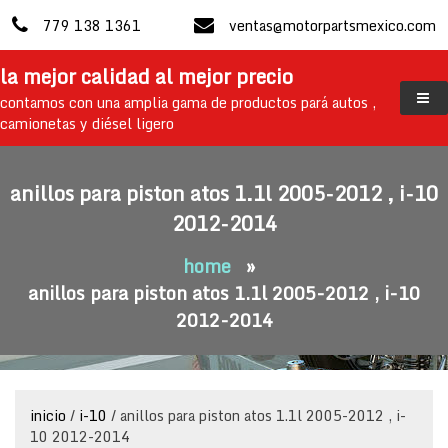
skip
779 138 1361
ventas@motorpartsmexico.com
to
content
la mejor calidad al mejor precio
contamos con una amplia gama de productos pará autos ,
camionetas y diésel ligero
anillos para piston atos 1.1l 2005-2012 , i-10
2012-2014
home
»
anillos para piston atos 1.1l 2005-2012 , i-10
2012-2014
inicio
/
i-10
/ anillos para piston atos 1.1l 2005-2012 , i-
10 2012-2014