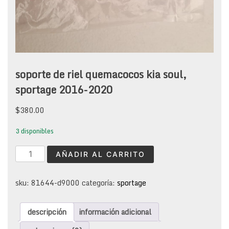
soporte de riel quemacocos kia soul,
sportage 2016-2020
$
380.00
3 disponibles
soporte
AÑADIR AL CARRITO
de
riel
quemacocos
sku:
81644-d9000
categoría:
sportage
kia
soul,
descripción
información adicional
sportage
2016-