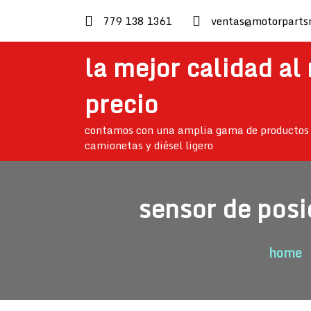
skip
779 138 1361
ventas@motorparts
to
content
la mejor calidad al
precio
contamos con una amplia gama de productos 
camionetas y diésel ligero
sensor de posi
home