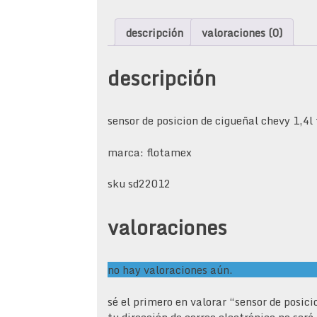
descripción
valoraciones (0)
descripción
sensor de posicion de cigueñal chevy 1,4l
marca: flotamex
sku sd22012
valoraciones
no hay valoraciones aún.
sé el primero en valorar “sensor de posic
tu dirección de correo electrónico no será