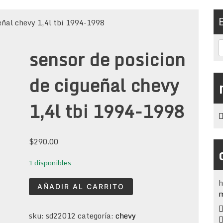
ueñal chevy 1,4l tbi 1994-1998
sensor de posicion
de cigueñal chevy
1,4l tbi 1994-1998
$
290.00
1 disponibles
h
sensor
AÑADIR AL CARRITO
m
de
posicion
sku:
sd22012
categoría:
chevy
de