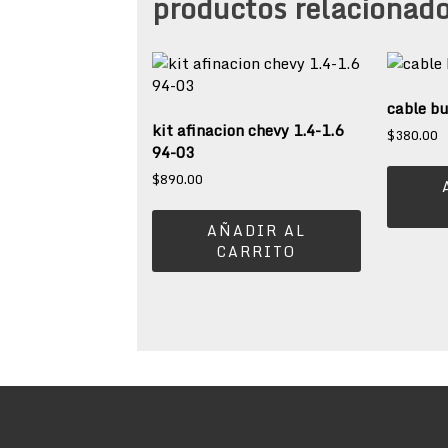
productos relacionad
cable bu
kit afinacion chevy 1.4-1.6
$
380.00
94-03
$
890.00
AÑADIR AL
CARRITO