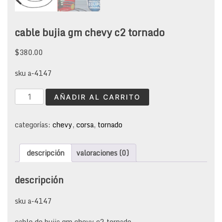
cable bujia gm chevy c2 tornado
$
380.00
sku a-4147
cable
AÑADIR AL CARRITO
bujia
gm
chevy
categorías:
chevy
,
corsa
,
tornado
c2
tornado
descripción
valoraciones (0)
cantidad
descripción
sku a-4147
cable de bujia gm chevy c2 tornado