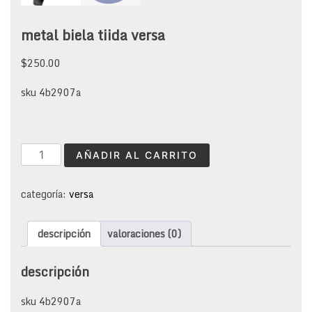
metal biela tiida versa
$
250.00
sku 4b2907a
metal
AÑADIR AL CARRITO
biela
tiida
versa
categoría:
versa
cantidad
descripción
valoraciones (0)
descripción
sku 4b2907a