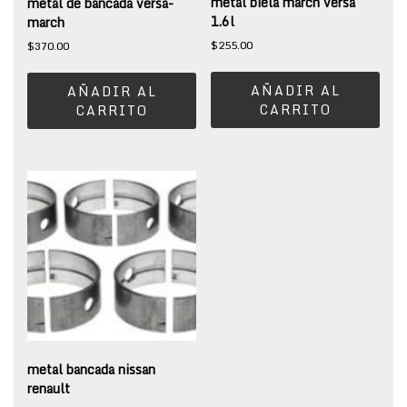
metal biela march versa
metal de bancada versa-
1.6l
march
$
255.00
$
370.00
AÑADIR AL
AÑADIR AL
CARRITO
CARRITO
metal bancada nissan
renault