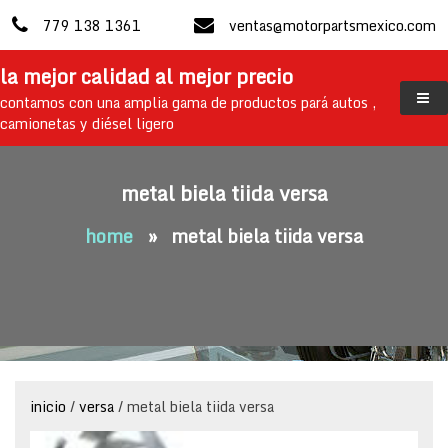
skip
779 138 1361
ventas@motorpartsmexico.com
to
content
la mejor calidad al mejor precio
contamos con una amplia gama de productos pará autos ,
camionetas y diésel ligero
metal biela tiida versa
home
»
metal biela tiida versa
inicio
/
versa
/ metal biela tiida versa