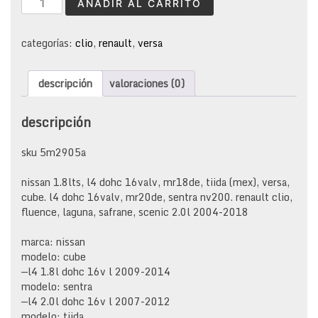
AÑADIR AL CARRITO
bancada
nissan
renault
categorías:
clio
,
renault
,
versa
cantidad
descripción
valoraciones (0)
descripción
sku 5m2905a
nissan 1.8lts, l4 dohc 16valv, mr18de, tiida (mex), versa,
cube. l4 dohc 16valv, mr20de, sentra nv200. renault clio,
fluence, laguna, safrane, scenic 2.0l 2004-2018
marca: nissan
modelo: cube
—l4 1.8l dohc 16v l 2009-2014
modelo: sentra
—l4 2.0l dohc 16v l 2007-2012
modelo: tiida