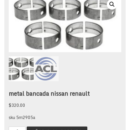
metal bancada nissan renault
$
320.00
sku 5m2905a
metal