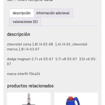
corsa
meriva
descripción
información adicional
1.8
l
valoraciones (0)
02-
08
descripción
cantidad
chevrolet corsa 1.8l l4 02-08 1.4l l4 02, chevrolet
meriva 1.8l l4 03-07
dodge magnum 2.7l v6 05-07 5.7l v8 05-07 3.5l v6 05-
07
marca interfil f56a26
productos relacionados