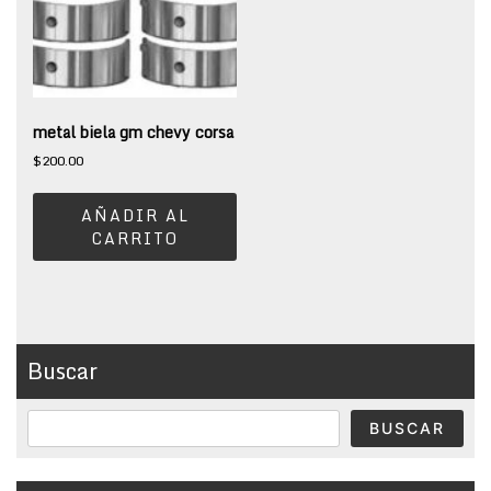
metal biela gm chevy corsa
$
200.00
AÑADIR AL
CARRITO
Buscar
BUSCAR