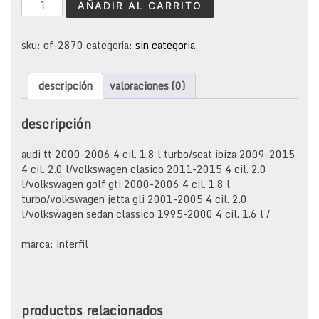
filtro
AÑADIR AL CARRITO
de
aceite
vw
sku:
of-2870
categoría:
sin categoria
jetta
clasico
descripción
valoraciones (0)
2.0l
cantidad
descripción
audi tt 2000-2006 4 cil. 1.8 l turbo/seat ibiza 2009-2015
4 cil. 2.0 l/volkswagen clasico 2011-2015 4 cil. 2.0
l/volkswagen golf gti 2000-2006 4 cil. 1.8 l
turbo/volkswagen jetta gli 2001-2005 4 cil. 2.0
l/volkswagen sedan classico 1995-2000 4 cil. 1.6 l /
marca: interfil
productos relacionados