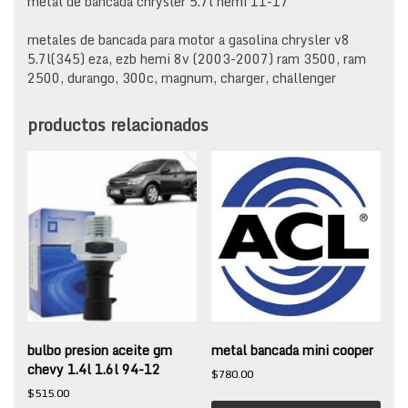
metal de bancada chrysler 5.7l hemi 11-17
metales de bancada para motor a gasolina chrysler v8
5.7l(345) eza, ezb hemi 8v (2003-2007) ram 3500, ram
2500, durango, 300c, magnum, charger, challenger
productos relacionados
bulbo presion aceite gm
metal bancada mini cooper
chevy 1.4l 1.6l 94-12
$
780.00
$
515.00