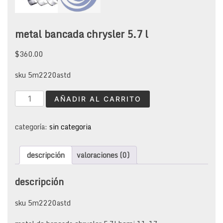
metal bancada chrysler 5.7 l
$
360.00
sku 5m2220astd
metal
AÑADIR AL CARRITO
bancada
chrysler
5.7
categoría:
sin categoria
l
cantidad
descripción
valoraciones (0)
descripción
sku 5m2220astd