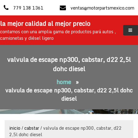
skip
779 138 1361
ventas@motorpartsmexico.com
to
content
la mejor calidad al mejor precio
contamos con una amplia gama de productos pará autos ,
camionetas y diésel ligero
valvula de escape np300, cabstar, d22 2,5l
dohc diesel
home
»
valvula de escape np300, cabstar, d22 2,5l dohc
diesel
inicio
/
cabstar
/ valvula de escape np300, cabstar, d22
2,5l dohc diesel