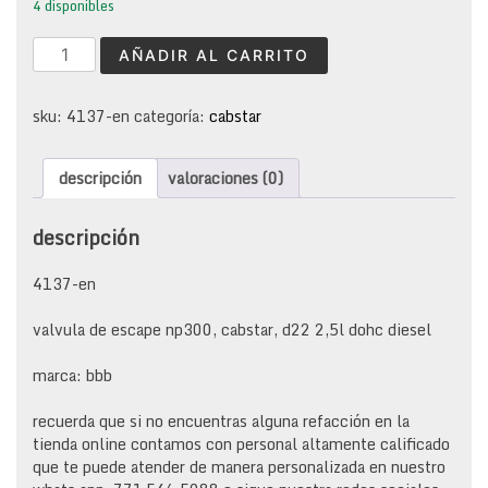
4 disponibles
valvula
AÑADIR AL CARRITO
de
escape
np300,
sku:
4137-en
categoría:
cabstar
cabstar,
d22
descripción
valoraciones (0)
2,5l
dohc
diesel
descripción
cantidad
4137-en
valvula de escape np300, cabstar, d22 2,5l dohc diesel
marca: bbb
recuerda que si no encuentras alguna refacción en la
tienda online contamos con personal altamente calificado
que te puede atender de manera personalizada en nuestro