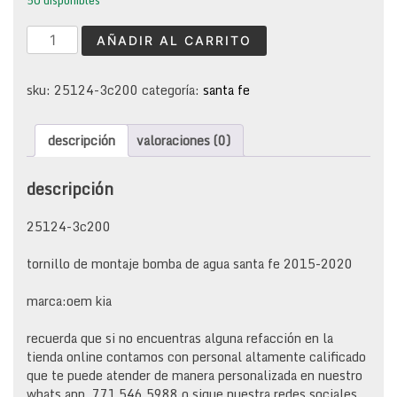
50 disponibles
tornillo
AÑADIR AL CARRITO
de
montaje
bomba
sku:
25124-3c200
categoría:
santa fe
de
agua
descripción
valoraciones (0)
santa
fe
2015-
descripción
2020
cantidad
25124-3c200
tornillo de montaje bomba de agua santa fe 2015-2020
marca:oem kia
recuerda que si no encuentras alguna refacción en la
tienda online contamos con personal altamente calificado
que te puede atender de manera personalizada en nuestro
whats app 771.546 5988 o sigue nuestra redes sociales