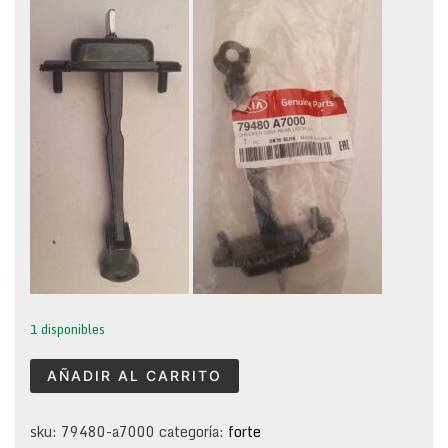
1 disponibles
tirante
AÑADIR AL CARRITO
de
puerta
trasera
sku:
79480-a7000
categoría:
forte