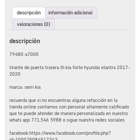
lh
kia
descripción
información adicional
forte
hyundai
valoraciones (0)
elantra
2017-
descripción
2020
cantidad
79480-a7000
tirante de puerta trasera lh kia forte hyundai elantra 2017-
2020
marca: oem kia
recuerda que si no encuentras alguna refacción en la
tienda online contamos con personal altamente calificado
que te puede atender de manera personalizada en nuestro
whats app 771.546 5988 o sigue nuestra redes sociales
facebook https://www.facebook.com/profile.php?
id=100079084917343