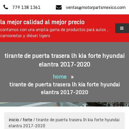
skip
779 138 1361
ventas@motorpartsmexico.com
to
content
la mejor calidad al mejor precio
contamos con una amplia gama de productos pará autos ,
camionetas y diésel ligero
tirante de puerta trasera lh kia forte hyundai
elantra 2017-2020
home
»
tirante de puerta trasera lh kia forte hyundai
elantra 2017-2020
inicio
/
forte
/ tirante de puerta trasera lh kia forte hyundai
elantra 2017-2020