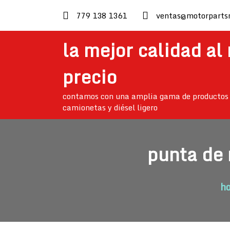
skip
779 138 1361
ventas@motorparts
to
content
la mejor calidad al
precio
contamos con una amplia gama de productos 
camionetas y diésel ligero
punta de
h