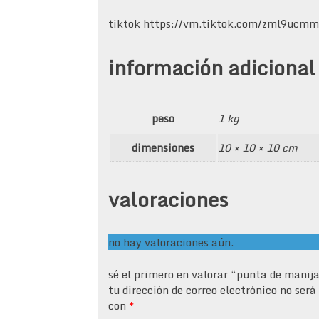
tiktok https://vm.tiktok.com/zml9ucmm
información adicional
peso
1 kg
dimensiones
10 × 10 × 10 cm
valoraciones
no hay valoraciones aún.
sé el primero en valorar “punta de manij
tu dirección de correo electrónico no será
con
*