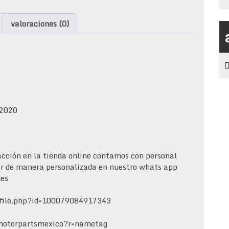
hyundai
tucson
valoraciones (0)
2018-
2020
cantidad
-2020
acción en la tienda online contamos con personal
er de manera personalizada en nuestro whats app
les
ofile.php?id=100079084917343
motorpartsmexico?r=nametag