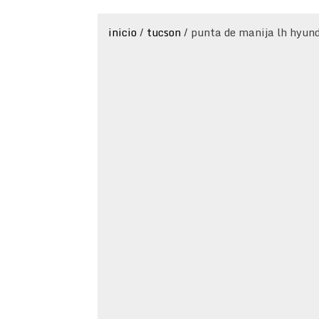
inicio
/
tucson
/ punta de manija lh hyun