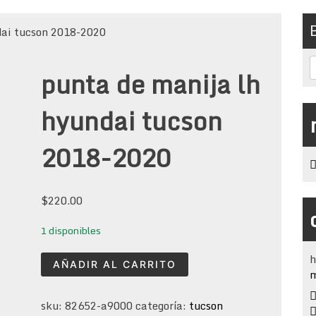
dai tucson 2018-2020
punta de manija lh
hyundai tucson
2018-2020
$
220.00
1 disponibles
h
punta
AÑADIR AL CARRITO
m
de
manija
sku:
82652-a9000
categoría:
tucson
lh