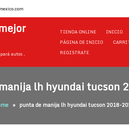
mexico.com
 mejor
TIENDA ONLINE
INICIO
PÁGINA DE INICIO
CARRI
REGISTRATE
pará autos ,
 manija lh hyundai tucson 
ome
»
punta de manija lh hyundai tucson 2018-2