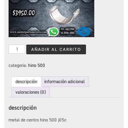
metal
AÑADIR AL CARRITO
de
centro
hino
categoría:
hino 500
500
s1170-
descripción
información adicional
32000
j05c
valoraciones (0)
cantidad
descripción
metal de centro hino 500 j05c