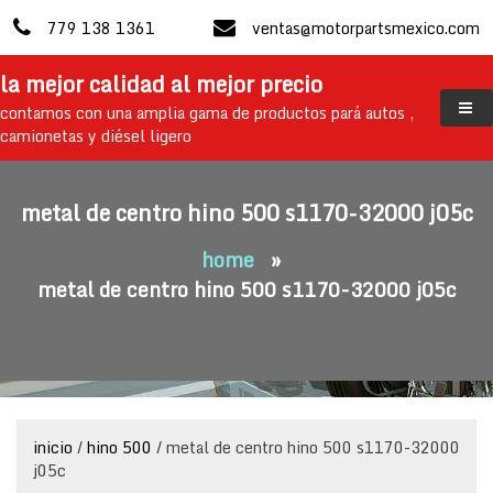
skip
779 138 1361
ventas@motorpartsmexico.com
to
content
la mejor calidad al mejor precio
contamos con una amplia gama de productos pará autos ,
camionetas y diésel ligero
metal de centro hino 500 s1170-32000 j05c
home
»
metal de centro hino 500 s1170-32000 j05c
inicio
/
hino 500
/ metal de centro hino 500 s1170-32000
j05c