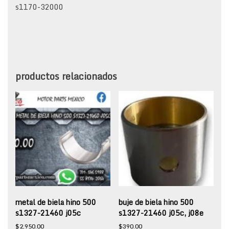
s1170-32000
productos relacionados
metal de biela hino 500
buje de biela hino 500
s1327-21460 j05c
s1327-21460 j05c, j08e
$
2,950.00
$
390.00