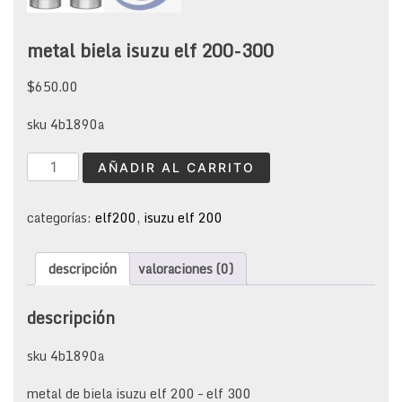
metal biela isuzu elf 200-300
$
650.00
sku 4b1890a
metal
AÑADIR AL CARRITO
biela
isuzu
elf
categorías:
elf200
,
isuzu elf 200
200-
300
descripción
valoraciones (0)
cantidad
descripción
sku 4b1890a
metal de biela isuzu elf 200 – elf 300