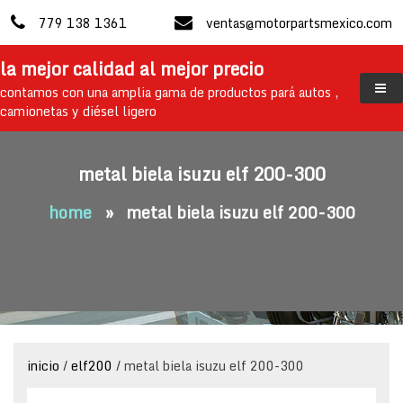
skip
779 138 1361
ventas@motorpartsmexico.com
to
content
la mejor calidad al mejor precio
contamos con una amplia gama de productos pará autos ,
camionetas y diésel ligero
metal biela isuzu elf 200-300
home
»
metal biela isuzu elf 200-300
inicio
/
elf200
/ metal biela isuzu elf 200-300