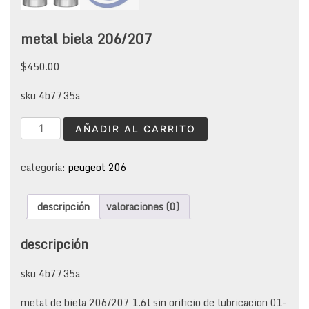
metal biela 206/207
$
450.00
sku 4b7735a
metal
AÑADIR AL CARRITO
biela
206/207
cantidad
categoría:
peugeot 206
descripción
valoraciones (0)
descripción
sku 4b7735a
metal de biela 206/207 1.6l sin orificio de lubricacion 01-