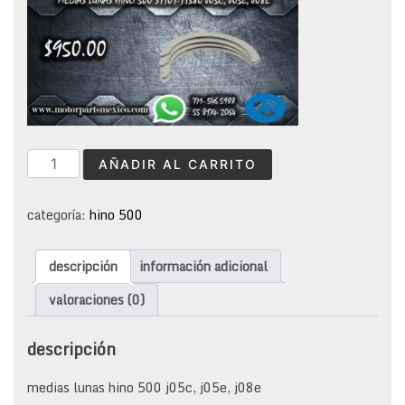
medias
AÑADIR AL CARRITO
lunas
hino
500
categoría:
hino 500
s1101-
11380
descripción
información adicional
j05c,
j05e,
valoraciones (0)
j08e
cantidad
descripción
medias lunas hino 500 j05c, j05e, j08e