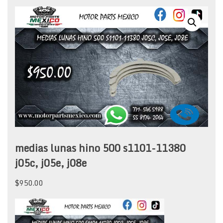
medias lunas hino 500 s1101-11380
j05c, j05e, j08e
$
950.00