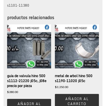
s1101-11380
productos relacionados
guia de valvula hino 500
metal de arbol hino 500
s1112-21220 j05c, j08e
s1190-11020 j05c
precio por pieza
$
3,250.00
$
280.00
AÑADIR AL
AÑADIR AL
CARRITO