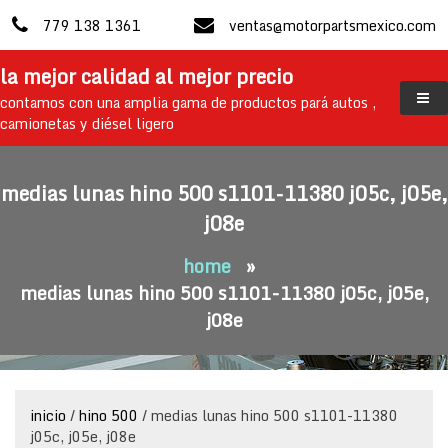
skip
779 138 1361
ventas@motorpartsmexico.com
to
content
la mejor calidad al mejor precio
contamos con una amplia gama de productos pará autos ,
camionetas y diésel ligero
medias lunas hino 500 s1101-11380 j05c, j05e,
j08e
home
»
medias lunas hino 500 s1101-11380 j05c, j05e,
j08e
inicio
/
hino 500
/ medias lunas hino 500 s1101-11380
j05c, j05e, j08e