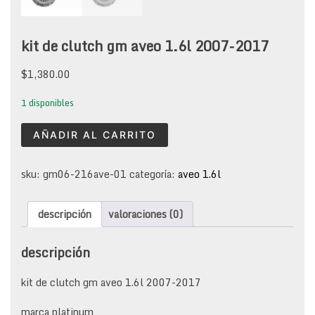
kit de clutch gm aveo 1.6l 2007-2017
$
1,380.00
1 disponibles
kit
AÑADIR AL CARRITO
de
clutch
gm
sku:
gm06-216ave-01
categoría:
aveo 1.6l
aveo
1.6l
descripción
valoraciones (0)
2007-
2017
cantidad
descripción
kit de clutch gm aveo 1.6l 2007-2017
marca platinum