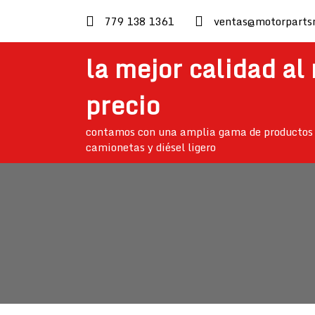
skip
779 138 1361
ventas@motorparts
to
content
la mejor calidad al
precio
contamos con una amplia gama de productos 
camionetas y diésel ligero