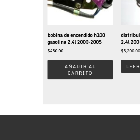
bobina de encendido h100
distribu
gasolina 2.4l 2003-2005
2.4l 20
$
450.00
$
5,200.0
AÑADIR AL
LEER
CARRITO