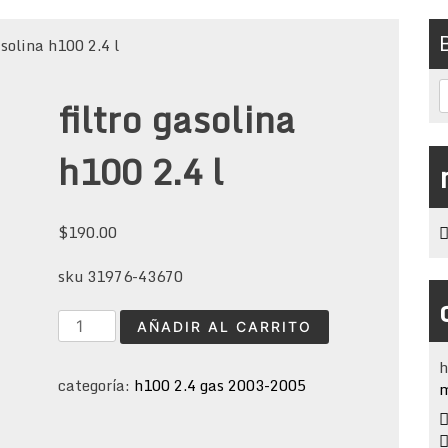
asolina h100 2.4 l
filtro gasolina
h100 2.4 l
$
190.00
sku 31976-43670
filtro
AÑADIR AL CARRITO
gasolina
h100
h
categoría:
h100 2.4 gas 2003-2005
2.4
m
l
cantidad