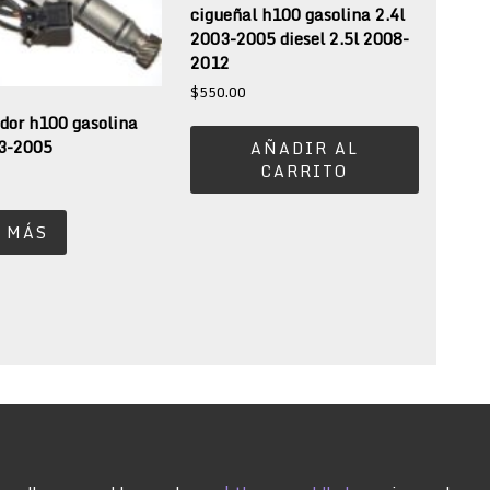
cigueñal h100 gasolina 2.4l
2003-2005 diesel 2.5l 2008-
2012
$
550.00
idor h100 gasolina
03-2005
AÑADIR AL
CARRITO
0
 MÁS