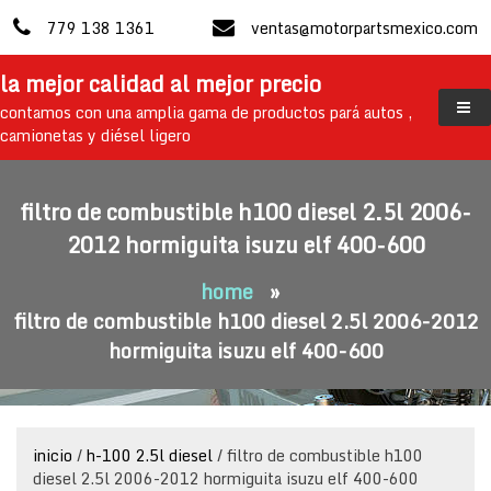
skip
779 138 1361
ventas@motorpartsmexico.com
to
content
la mejor calidad al mejor precio
contamos con una amplia gama de productos pará autos ,
camionetas y diésel ligero
filtro de combustible h100 diesel 2.5l 2006-
2012 hormiguita isuzu elf 400-600
home
»
filtro de combustible h100 diesel 2.5l 2006-2012
hormiguita isuzu elf 400-600
inicio
/
h-100 2.5l diesel
/ filtro de combustible h100
diesel 2.5l 2006-2012 hormiguita isuzu elf 400-600