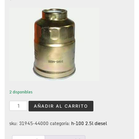
2 disponibles
filtro
AÑADIR AL CARRITO
de
combustible
h100
sku:
31945-44000
categoría:
h-100 2.5l diesel
diesel
2.5l