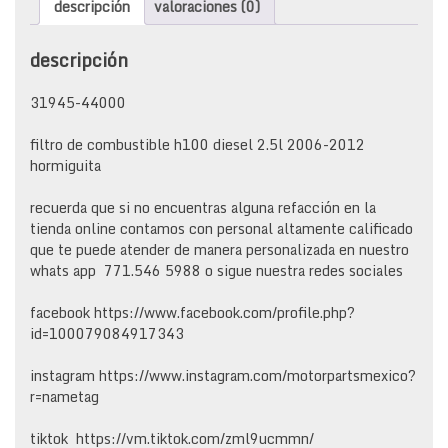
descripción
valoraciones (0)
2006-
2012
hormiguita
descripción
isuzu
elf
31945-44000
400-
600
filtro de combustible h100 diesel 2.5l 2006-2012
cantidad
hormiguita
recuerda que si no encuentras alguna refacción en la
tienda online contamos con personal altamente calificado
que te puede atender de manera personalizada en nuestro
whats app 771.546 5988 o sigue nuestra redes sociales
facebook https://www.facebook.com/profile.php?
id=100079084917343
instagram https://www.instagram.com/motorpartsmexico?
r=nametag
tiktok https://vm.tiktok.com/zml9ucmmn/