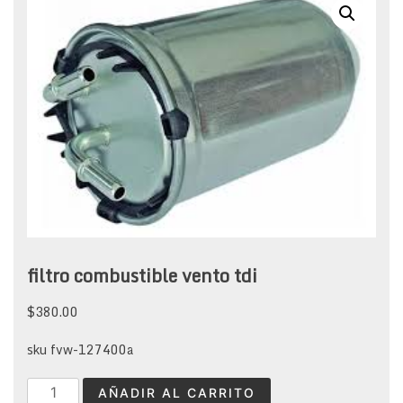
filtro combustible vento tdi
$
380.00
sku fvw-127400a
filtro
AÑADIR AL CARRITO