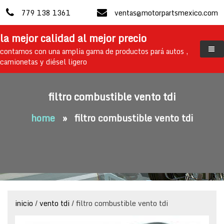
skip
779 138 1361
ventas@motorpartsmexico.com
to
content
la mejor calidad al mejor precio
contamos con una amplia gama de productos pará autos ,
camionetas y diésel ligero
filtro combustible vento tdi
home
»
filtro combustible vento tdi
inicio
/
vento tdi
/ filtro combustible vento tdi