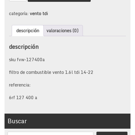
combustible
vento
tdi
categoría:
vento tdi
cantidad
descripción
valoraciones (0)
descripción
sku fvw-127400a
filtro de combustible vento 1.6l tdi 14-22
referencia:
6rf 127 400 a
Buscar