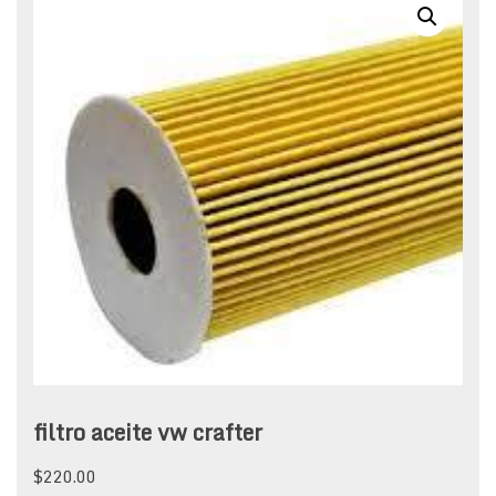
filtro aceite vw crafter
$
220.00