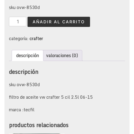
sku ovw-8530d
filtro
AÑADIR AL CARRITO
aceite
vw
crafter
categoría:
crafter
cantidad
descripción
valoraciones (0)
descripción
sku ovw-8530d
filtro de aceite vw crafter 5 cil 2.5l 06-15
marca :tecfil
productos relacionados