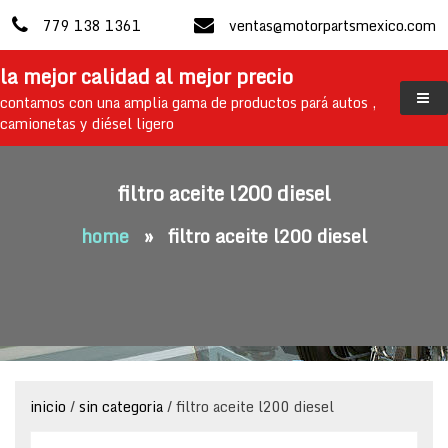
skip
779 138 1361
ventas@motorpartsmexico.com
to
content
la mejor calidad al mejor precio
contamos con una amplia gama de productos pará autos ,
camionetas y diésel ligero
filtro aceite l200 diesel
home
»
filtro aceite l200 diesel
inicio
/
sin categoria
/ filtro aceite l200 diesel