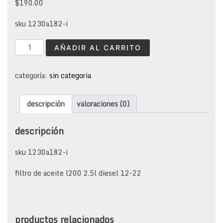
$
190.00
sku 1230a182-i
filtro
AÑADIR AL CARRITO
aceite
l200
diesel
categoría:
sin categoria
cantidad
descripción
valoraciones (0)
descripción
sku 1230a182-i
filtro de aceite l200 2.5l diesel 12-22
productos relacionados