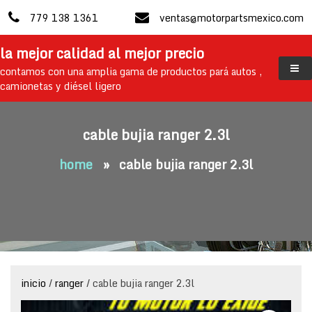
skip
779 138 1361
ventas@motorpartsmexico.com
to
content
la mejor calidad al mejor precio
contamos con una amplia gama de productos pará autos ,
camionetas y diésel ligero
cable bujia ranger 2.3l
home
»
cable bujia ranger 2.3l
inicio
/
ranger
/ cable bujia ranger 2.3l