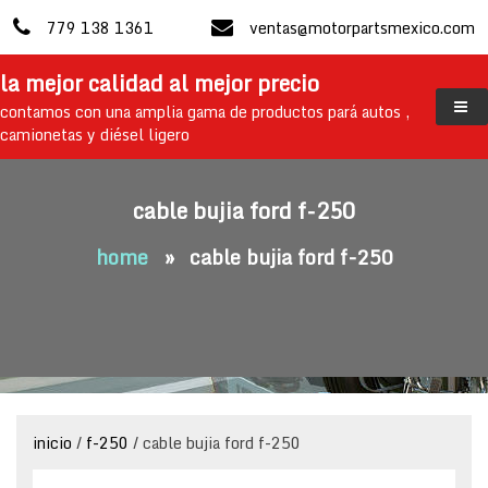
skip
779 138 1361
ventas@motorpartsmexico.com
to
content
la mejor calidad al mejor precio
contamos con una amplia gama de productos pará autos ,
camionetas y diésel ligero
cable bujia ford f-250
home
»
cable bujia ford f-250
inicio
/
f-250
/ cable bujia ford f-250