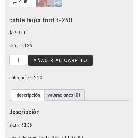
cable bujia ford f-250
$
550.00
sku a-6136
cable
AÑADIR AL CARRITO
bujia
ford
f-
categoría:
f-250
250
cantidad
descripción
valoraciones (0)
descripción
sku a-6136
cable de bujia ford f-250 5.0l 94-97