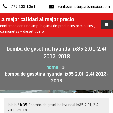
skip
779 138 1361
ventas@motorpartsmexico.com
to
content
la mejor calidad al mejor precio
contamos con una amplia gama de productos pará autos ,
camionetas y diésel ligero
bomba de gasolina hyundai ix35 2.0l, 2.4l
2013-2018
home
»
bomba de gasolina hyundai ix35 2.0l, 2.4l 2013-
2018
inicio
/
ix35
/ bomba de gasolina hyundai ix35 2.0l, 2.4l
2013-2018