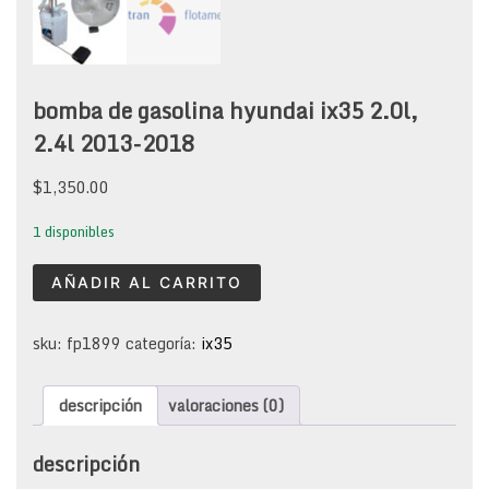
bomba de gasolina hyundai ix35 2.0l,
2.4l 2013-2018
$
1,350.00
1 disponibles
bomba
AÑADIR AL CARRITO
de
gasolina
hyundai
sku:
fp1899
categoría:
ix35
ix35
2.0l,
descripción
valoraciones (0)
2.4l
2013-
2018
descripción
cantidad