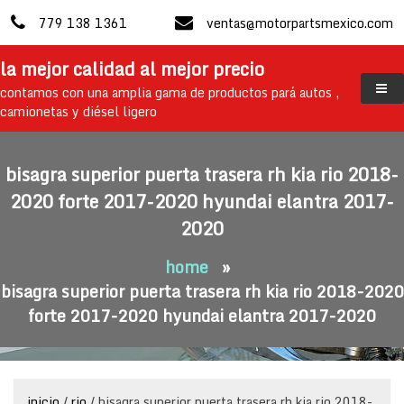
skip
779 138 1361
ventas@motorpartsmexico.com
to
content
la mejor calidad al mejor precio
contamos con una amplia gama de productos pará autos ,
camionetas y diésel ligero
bisagra superior puerta trasera rh kia rio 2018-
2020 forte 2017-2020 hyundai elantra 2017-
2020
home
»
bisagra superior puerta trasera rh kia rio 2018-2020
forte 2017-2020 hyundai elantra 2017-2020
inicio
/
rio
/ bisagra superior puerta trasera rh kia rio 2018-