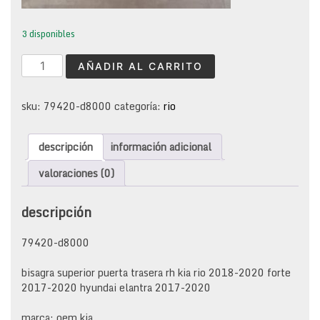
3 disponibles
bisagra
AÑADIR AL CARRITO
superior
puerta
trasera
sku:
79420-d8000
categoría:
rio
rh
kia
descripción
información adicional
rio
2018-
valoraciones (0)
2020
forte
descripción
2017-
2020
hyundai
79420-d8000
elantra
2017-
bisagra superior puerta trasera rh kia rio 2018-2020 forte
2020
2017-2020 hyundai elantra 2017-2020
cantidad
marca: oem kia