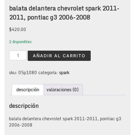
balata delantera chevrolet spark 2011-
2011, pontiac g3 2006-2008
$
420.00
2 disponibles
balata
AÑADIR AL CARRITO
delantera
chevrolet
spark
sku:
05p1080
categoría:
spark
2011-
2011,
descripción
valoraciones (0)
pontiac
g3
2006-
descripción
2008
cantidad
balata delantera chevrolet spark 2011-2011, pontiac g3
2006-2008