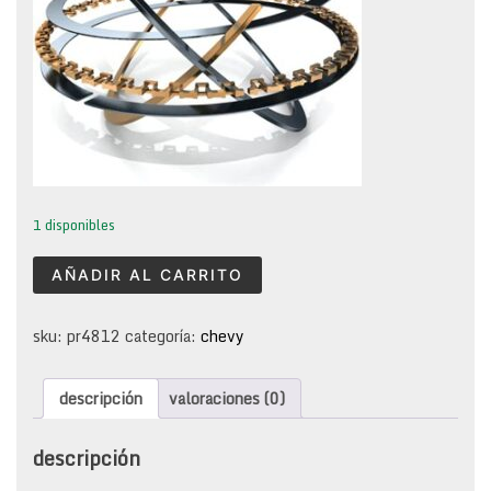
1 disponibles
anillos
AÑADIR AL CARRITO
para
piston
gm
sku:
pr4812
categoría:
chevy
chevy
1.4l
descripción
valoraciones (0)
1994-
1998
cantidad
descripción