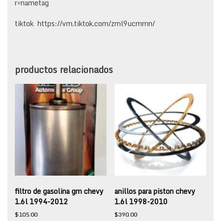
r=nametag
tiktok https://vm.tiktok.com/zml9ucmmn/
productos relacionados
filtro de gasolina gm chevy
anillos para piston chevy
1.6l 1994-2012
1.6l 1998-2010
$
105.00
$
390.00