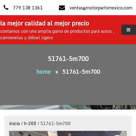
skip
779 138 1361
ventas@motorpartsmexico.com
to
content
la mejor calidad al mejor precio
contamos con una amplia gama de productos pará autos ,
camionetas y diésel ligero
51761-5m700
home
»
51761-5m700
inicio
/
h-200
/ 51761-5m700