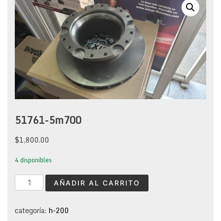
51761-5m700
$
1,800.00
4 disponibles
51761-
AÑADIR AL CARRITO
5m700
cantidad
categoría:
h-200