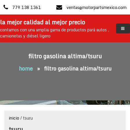
skip
779 138 1361
ventas@motorpartsmexico.com
to
content
la mejor calidad al mejor precio
contamos con una amplia gama de productos pará autos ,
camionetas y diésel ligero
filtro gasolina altima/tsuru
home
»
filtro gasolina altima/tsuru
inicio
/ tsuru
tsuru