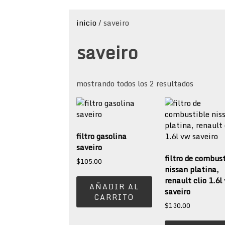
inicio
/ saveiro
saveiro
sorted
mostrando todos los 2 resultados
by
populari
filtro gasolina
saveiro
filtro de combus
$
105.00
nissan platina,
renault clio 1.6l
AÑADIR AL
saveiro
CARRITO
$
130.00