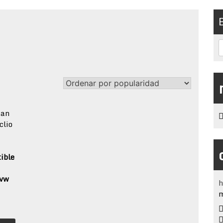
ty
tible
 vw
h
m