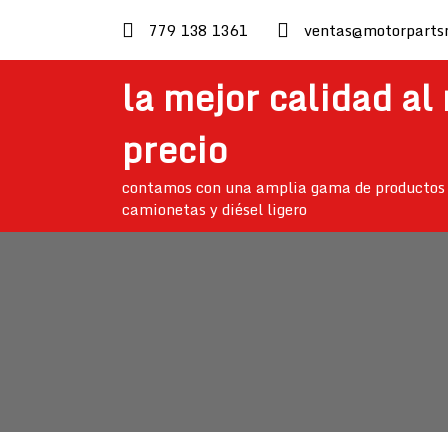
skip
779 138 1361
ventas@motorparts
to
content
la mejor calidad al
precio
contamos con una amplia gama de productos 
camionetas y diésel ligero