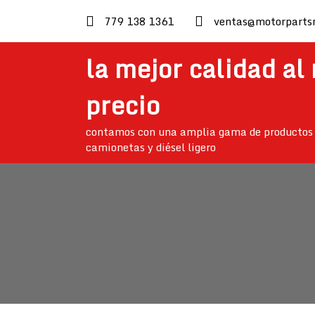
skip
779 138 1361
ventas@motorparts
to
content
la mejor calidad al
precio
contamos con una amplia gama de productos 
camionetas y diésel ligero