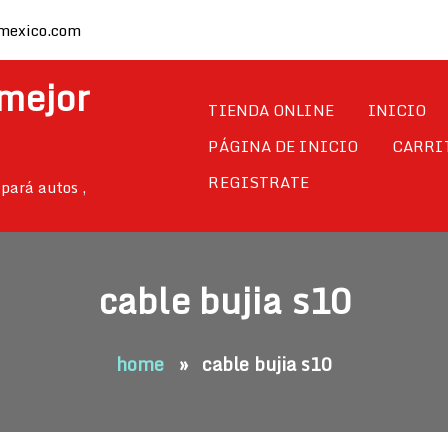
mexico.com
 mejor
TIENDA ONLINE
INICIO
PÁGINA DE INICIO
CARRI
REGISTRATE
pará autos ,
cable bujia s10
home
»
cable bujia s10