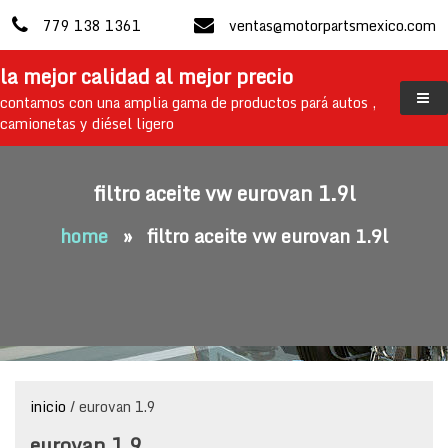
skip
779 138 1361
ventas@motorpartsmexico.com
to
content
la mejor calidad al mejor precio
contamos con una amplia gama de productos pará autos ,
camionetas y diésel ligero
filtro aceite vw eurovan 1.9l
home
»
filtro aceite vw eurovan 1.9l
inicio
/ eurovan 1.9
eurovan 1.9