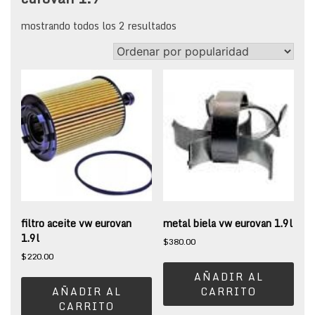
sorted
mostrando todos los 2 resultados
by
popularity
filtro aceite vw eurovan
metal biela vw eurovan 1.9l
1.9l
$
380.00
$
220.00
AÑADIR AL
AÑADIR AL
CARRITO
CARRITO