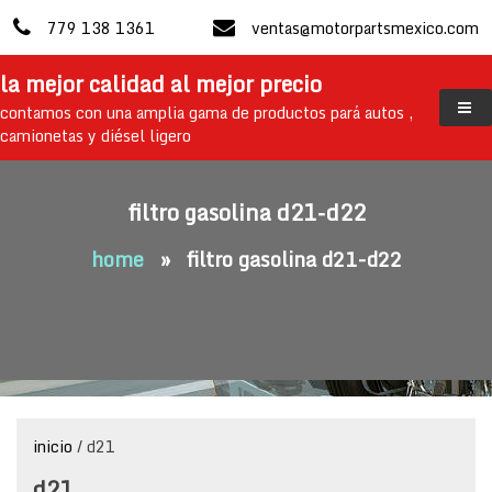
skip
779 138 1361
ventas@motorpartsmexico.com
to
content
la mejor calidad al mejor precio
contamos con una amplia gama de productos pará autos ,
camionetas y diésel ligero
filtro gasolina d21-d22
home
»
filtro gasolina d21-d22
inicio
/ d21
d21