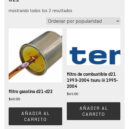
sorted
mostrando todos los 2 resultados
by
popularity
filtro de combustible d21
1993-2004 tsuru iii 1995-
2004
filtro gasolina d21-d22
$
65.00
$
60.00
AÑADIR AL
AÑADIR AL
CARRITO
CARRITO