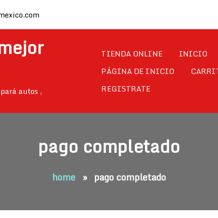
mexico.com
 mejor
TIENDA ONLINE
INICIO
PÁGINA DE INICIO
CARRI
REGISTRATE
pará autos ,
pago completado
home
»
pago completado