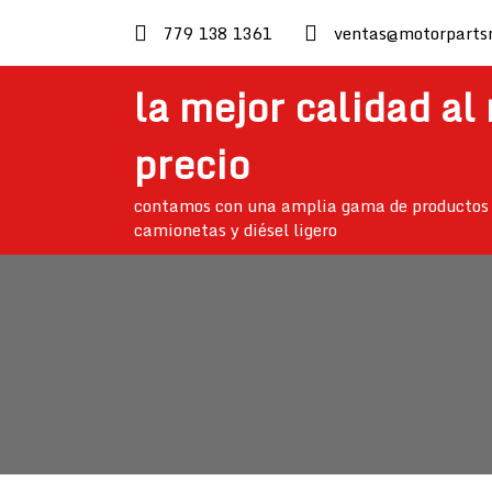
skip
779 138 1361
ventas@motorparts
to
content
la mejor calidad al
precio
contamos con una amplia gama de productos 
camionetas y diésel ligero